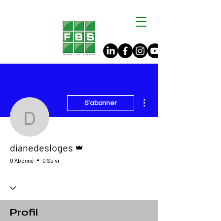
Plus d'actions
S'abonner
dianedesloges
Administrateur
dianedesloges
0 Abonné
0 Suivi
Profil