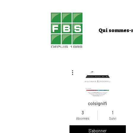
Qui sommes-n
Plus d'actions
colsignifi
3
1
Abonnés
Suivi
S'abonner