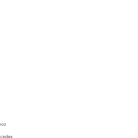
moz
 cedex