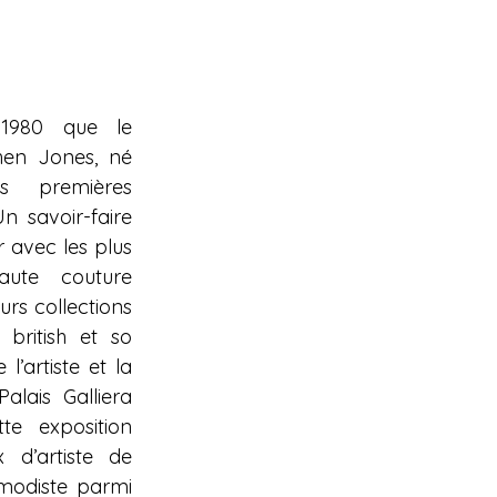
1980 que le 
hen Jones, né 
 premières 
 savoir-faire 
 avec les plus 
ute couture 
urs collections 
british et so 
l’artiste et la 
lais Galliera 
e exposition 
d’artiste de 
odiste parmi 