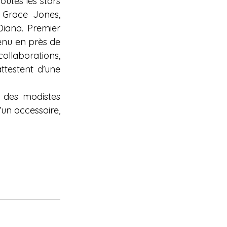
utes les stars 
Grace Jones, 
iana. Premier 
enu en près de 
collaborations, 
testent d’une 
s des modistes 
un accessoire, 