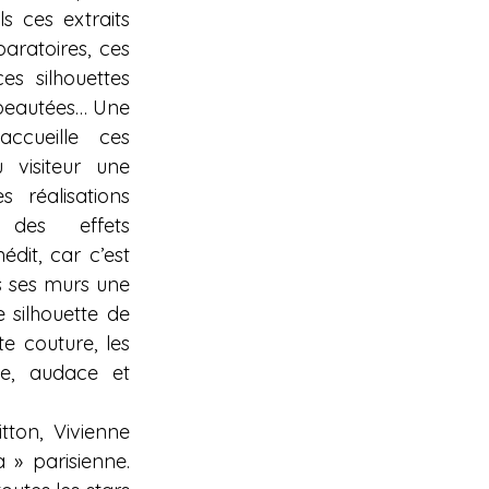
 ces extraits 
aratoires, ces 
s silhouettes 
peautées… Une 
ccueille ces 
visiteur une 
 réalisations 
es effets 
dit, car c’est 
 ses murs une 
 silhouette de 
couture, les 
, audace et 
ton, Vivienne 
» parisienne. 