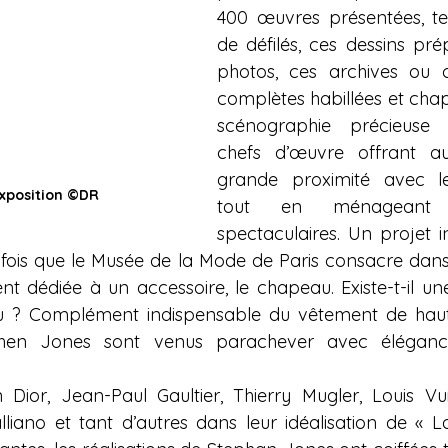
400 œuvres présentées, tels
de défilés, ces dessins prép
photos, ces archives ou ce
complètes habillées et cha
scénographie précieuse a
chefs d’œuvre offrant au 
grande proximité avec les
exposition ©DR
tout en ménageant d
spectaculaires. Un projet iné
 fois que le Musée de la Mode de Paris consacre dans
nt dédiée à un accessoire, le chapeau. Existe-t-il une
? Complément indispensable du vêtement de haute 
en Jones sont venus parachever avec élégance
Dior, Jean-Paul Gaultier, Thierry Mugler, Louis Vuit
ano et tant d’autres dans leur idéalisation de « La 