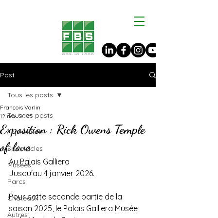
Post
Tous les posts
François Varlin
Tous les posts
12 nov. 2025
Exposition : Rick Owens Temple
Expositions
of love
Spectacles
Au Palais Galliera
Musées
Jusqu'au 4 janvier 2026.
Parcs
Pour cette seconde partie de la 
Châteaux
saison 2025, le Palais Galliera Musée 
Autres