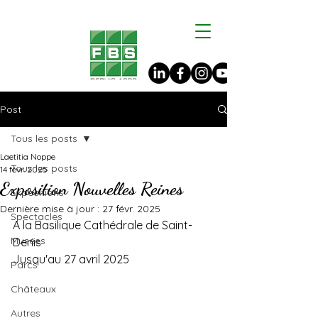
Post
Tous les posts
Laetitia Noppe
Tous les posts
14 févr. 2025
Exposition Nouvelles Reines
Expositions
Dernière mise à jour :
27 févr. 2025
Spectacles
A la Basilique Cathédrale de Saint-
Musées
Denis
Jusqu'au 27 avril 2025
Parcs
Châteaux
Autres