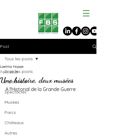
Post
Tous les posts
Laetitia Noppe
Tous les posts
7 avr. 2025
Une histoire, deux musées
Expositions
A l'Historial de la Grande Guerre
Spectacles
Musées
Parcs
Châteaux
Autres