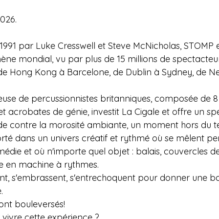
2026.
1991 par Luke Cresswell et Steve McNicholas, STOMP 
ne mondial, vu par plus de 15 millions de spectacteu
 de Hong Kong à Barcelone, de Dublin à Sydney, de N
euse de percussionnistes britanniques, composée de 8 a
t acrobates de génie, investit La Cigale et offre un sp
de contre la morosité ambiante, un moment hors du t
orté dans un univers créatif et rythmé où se mêlent pe
édie et où n'importe quel objet : balais, couvercles d
me en machine à rythmes.
ent, s'embrassent, s'entrechoquent pour donner une 
.
ont bouleversés!
 vivre cette expérience ?