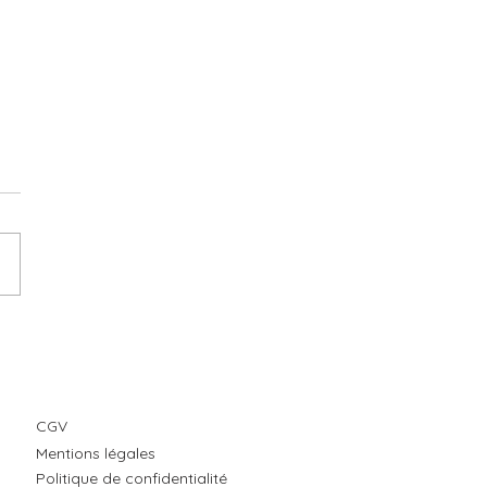
 anniversaire : Les Harlem
otters
CGV
Mentions légales
Politique de confidentialité