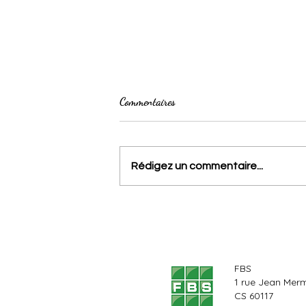
Commentaires
Rédigez un commentaire...
Comédie musicale : The Rocky
Horror Show
FBS
1 rue Jean Mer
CS 60117