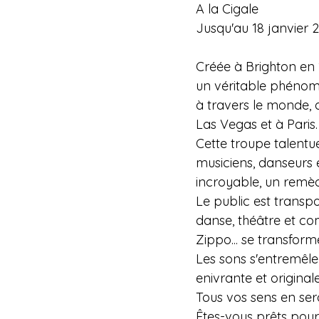
A la Cigale
Jusqu'au 18 janvier 
Créée à Brighton en 
un véritable phénomè
à travers le monde,
Las Vegas et à Paris.
Cette troupe talentu
musiciens, danseurs e
incroyable, un remè
Le public est transp
danse, théâtre et com
Zippo... se transfor
Les sons s'entremêl
enivrante et originale
Tous vos sens en ser
Êtes-vous prêts pour