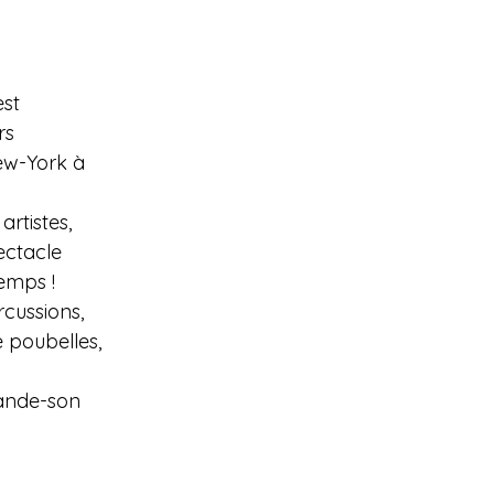
est
rs
ew-York à
rtistes,
ectacle
emps !
rcussions,
e poubelles,
bande-son