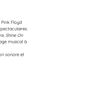
 Pink Floyd 
spectaculaires.
re
, 
Shine On 
age musical à 
on sonore et 