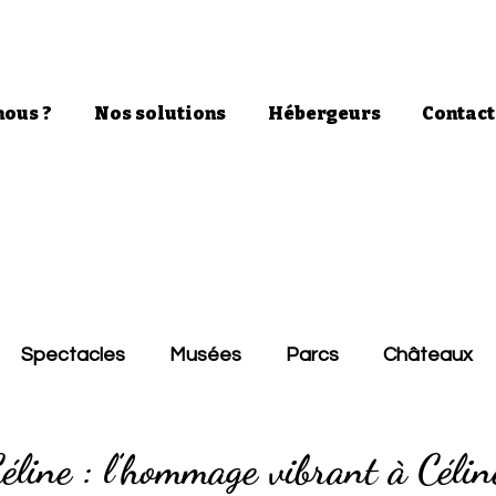
ous ?
Nos solutions
Hébergeurs
Contact
Spectacles
Musées
Parcs
Châteaux
éline : l’hommage vibrant à Céli