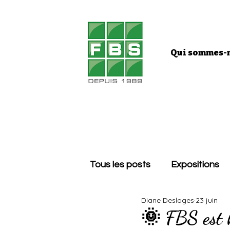
Qui sommes-n
Tous les posts
Expositions
Diane Desloges
23 juin
🌞 FBS est h