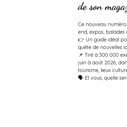
de son magaz
Ce nouveau numéro vo
end, expos, balades e
👉 Un guide idéal pou
quête de nouvelles id
📌 Tiré à 300 000 ex
juin à août 2026, dan
tourisme, lieux cultur
🗣 Et vous, quelle se