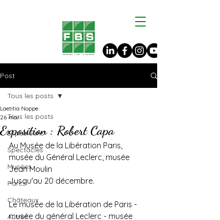
Post
Tous les posts
Laetitia Noppe
Tous les posts
26 mai
Exposition : Robert Capa
Expositions
Au Musée de la Libération Paris, 
Spectacles
musée du Général Leclerc, musée 
Musées
Jean Moulin
Jusqu'au 20 décembre.
Parcs
Châteaux
Le musée de la Libération de Paris - 
musée du général Leclerc - musée 
Autres