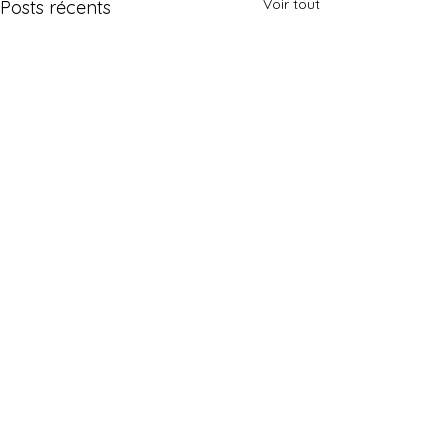
Voir tout
Posts récents
Commentaires
Exposition générale