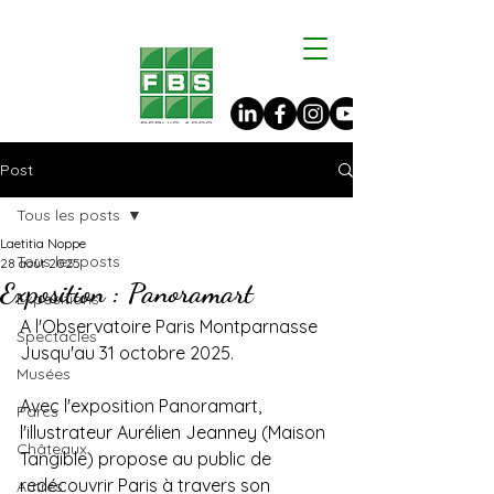
Post
Tous les posts
Laetitia Noppe
Tous les posts
28 août 2025
Exposition : Panoramart
Expositions
A l'Observatoire Paris Montparnasse
Spectacles
Jusqu'au 31 octobre 2025.
Musées
Avec l'exposition Panoramart, 
Parcs
l'illustrateur Aurélien Jeanney (Maison 
Châteaux
Tangible) propose au public de 
redécouvrir Paris à travers son 
Autres