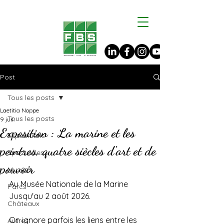
Post
Tous les posts
Laetitia Noppe
Tous les posts
9 juil.
Exposition : La marine et les
Expositions
peintres, quatre siècles d'art et de
Spectacles
pouvoir
Musées
Au Musée Nationale de la Marine
Parcs
Jusqu'au 2 août 2026.
Châteaux
On ignore parfois les liens entre les 
Autres