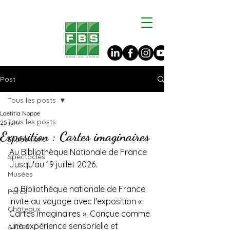
Post
Tous les posts
Laetitia Noppe
Tous les posts
25 juin
Exposition : Cartes imaginaires
Expositions
Au Bibliothèque Nationale de France
Spectacles
Jusqu'au 19 juillet 2026.
Musées
La Bibliothèque nationale de France 
Parcs
invite au voyage avec l'exposition « 
Châteaux
Cartes imaginaires ». Conçue comme 
une expérience sensorielle et 
Autres