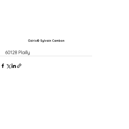
Oziris© Sylvain Cambon
60128 Plailly 
Voir tout
Posts récents