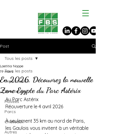
Post
Tous les posts
Laetitia Noppe
Tous les posts
19 mars
En 2026, Découvrez la nouvelle
Expositions
Zone Egypte du Parc Astérix
Spectacles
Au Parc Astérix
Musées
Réouverture le 4 avril 2026
Parcs
À seulement 35 km au nord de Paris, 
Châteaux
les Gaulois vous invitent à un véritable 
Autres