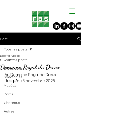
Post
Tous les posts
Laetitia Noppe
Tous les posts
1 avr. 2025
Domaine Royal de Dreux
Expositions
Au Domaine Royal de Dreux
Spectacles
Jusqu'au 3 novembre 2025.
Musées
Parcs
Châteaux
Autres