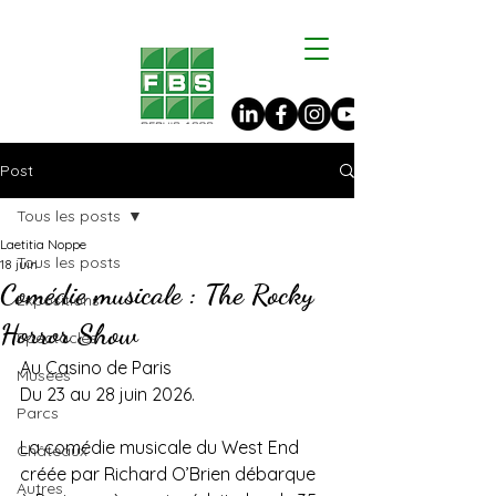
Post
Tous les posts
Laetitia Noppe
Tous les posts
18 juin
Comédie musicale : The Rocky
Expositions
Horror Show
Spectacles
Au Casino de Paris
Musées
Du 23 au 28 juin 2026.
Parcs
La comédie musicale du West End 
Châteaux
créée par Richard O’Brien débarque 
Autres