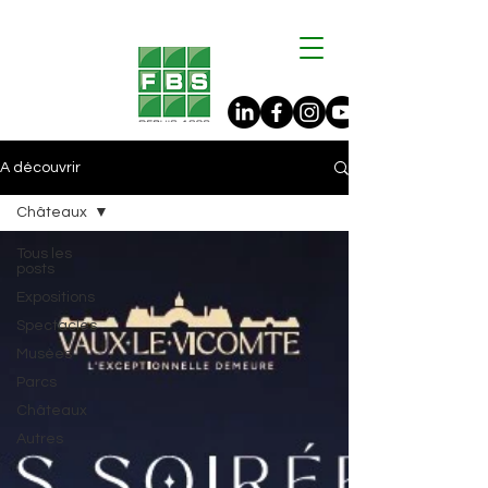
A découvrir
Châteaux
Tous les
posts
Expositions
Spectacles
Musées
Parcs
Châteaux
Autres