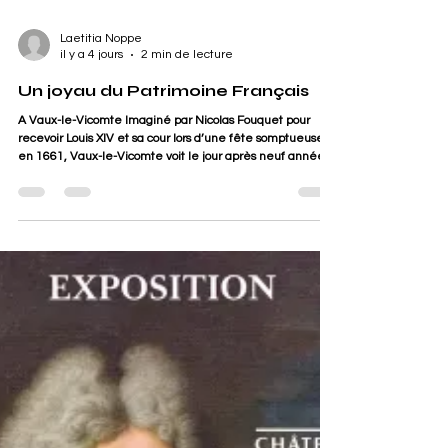
Laetitia Noppe
il y a 4 jours
2 min de lecture
Un joyau du Patrimoine Français
A Vaux-le-Vicomte Imaginé par Nicolas Fouquet pour
recevoir Louis XIV et sa cour lors d’une fête somptueuse
en 1661, Vaux-le-Vicomte voit le jour après neuf années
de travaux menés par les plus grands artistes de leur
temps : architectes, paysagistes, peintres et fontainiers,
dont beaucoup participeront ensuite à la création de
Versailles. Le château demeure aujourd’hui l’un des plus
éclatants symboles du faste et des excès du Grand
Siècle. Palais d’une centaine de pièces, ja