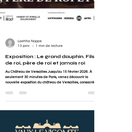
Laetitia Noppe
13 janv.
1 min de lecture
Exposition : Le grand dauphin. Fils
de roi, père de roi et jamais roi
Au Château de Versailles Jusqu'au 15 février 2026. À
seulement 30 minutes de Paris, venez découvrir la
nouvelle exposition du château de Versailles, consacrée à
Louis de France, appelé le Grand Dauphin, fils aîné de
Louis XIV. Destiné à devenir roi de France, il voit son
propre fils devenir souverain d’Espagne et meurt à l’âge
de 49 ans sans jamais avoir régné. Héritier du trône, plus
tard grand esthète et collectionneur : 250 objets
permettent de retracer les différentes fac